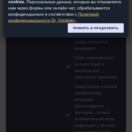
cookies.
Персональные данные, которые вы отправляете
поддержки:
нам через формы или онлайн-чат, обрабатываются
индивидуальные
конфиденциально в соответствии с
Политикой
консультации и
конфиденциальности Dr. Vorobjev
.
подбор групповой
терапии для
ПРИНЯТЬ И ПРОДОЛЖИТЬ
восстановления и
предотвращение
рецидивов
План персональных
консультаций и
контрольных
осмотров у нарколога
Закрепление навыков
профилактики
рецидива:
распознавание
триггеров, личный
антикризисный план,
медитация и техники
расслабления для