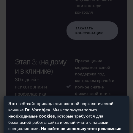
тяги и потери
контроля
ЗАКАЗАТЬ
КОНСУЛЬТАЦИЮ
Этап 3: (на дому
Прекращение
медикаментозной
и в клинике)
поддержки под
30+ дней -
контролем врачей и
психотерпия и
полное снятие
профилактика
физической тяги к
употреблению
рецидивов
Этот веб-сайт принадлежит частной наркологической
психоактивных
клинике
Dr. Vorobjev
. Мы используем только
веществ
необходимые cookies
, которые требуются для
безопасной работы сайта и онлайн-чата с нашими
Долгосрочный план
специалистами.
На сайте не используются рекламные
психотерапии и